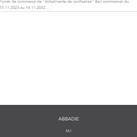
Fonds de commerce de "Achat/vente de confiseries" Bail commercial du
15.11.2023 au 14.11.2032 ...
ABBADIE
MJ