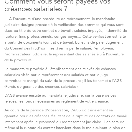
Comment vous seront payées vos
créances salariales ?
A l’ouverture d’une procédure de redressement, le mandataire
judiciaire désigné procède à la vérification des sommes qui vous sont
dues au titre de votre contrat de travail : salaires impayés, indemnité de
rupture, frais professionnels, congés payés... Cette vérification est faite
à partir de documents (contrat de travail, bulletins de paie, Jugement
du Conseil des Prud’hommes..) remis par le salarié, l’employeur,
l’administrateur judiciaire, le représentant des salariés élu à l’ouverture
de la procédure.
Le mandataire procède à l’établissement des relevés de créances
salariales visés par le représentant des salariés et par le juge
commissaire chargé du suivi de la procédure ; il les transmet à l’AGS
(Fonds de garantie des créances salariales).
L’AGS avance ensuite au mandataire judiciaire, sur la base de ces
relevés, les fonds nécessaires au règlement de votre créance.
Au cours de la période d’observation, L’AGS doit également sa
garantie pour les créances résultant de la rupture des contrats de travail
intervenant après le prononcé du redressement judiciaire. Il en sera de
même si la rupture du contrat intervient dans le mois suivant le plan de