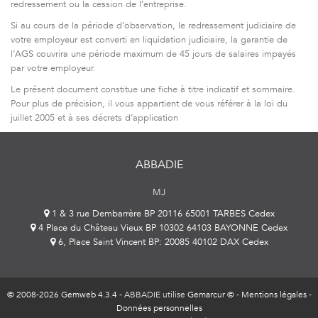
redressement ou la cession de l’entreprise.
Si au cours de la période d’observation, le redressement judiciaire de
votre employeur est converti en liquidation judiciaire, la garantie de
l’AGS couvrira une période maximum de 45 jours de salaires impayés
par votre employeur.
Le présent document constitue une fiche à titre indicatif et sommaire.
Pour plus de précision, il vous appartient de vous référer à la loi du
juillet 2005 et à ses décrets d’application
ABBADIE
MJ
1 & 3 rue Dembarrère BP 20116 65001 TARBES Cedex
4 Place du Château Vieux BP 10302 64103 BAYONNE Cedex
6, Place Saint Vincent BP: 20085 40102 DAX Cedex
© 2008-2026 Gemweb 4.3.4
- ABBADIE utilise
Gemarcur ©
-
Mentions légales
-
Données personnelles