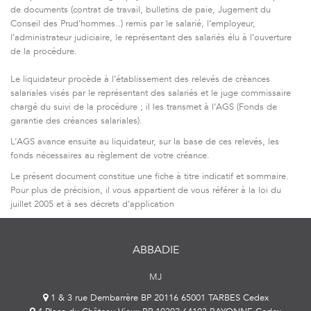
de documents (contrat de travail, bulletins de paie, Jugement du
Conseil des Prud’hommes..) remis par le salarié, l’employeur,
l’administrateur judiciaire, le représentant des salariés élu à l’ouverture
de la procédure.
Le liquidateur procède à l’établissement des relevés de créances
salariales visés par le représentant des salariés et le juge commissaire
chargé du suivi de la procédure ; il les transmet à l’AGS (Fonds de
garantie des créances salariales).
L’AGS avance ensuite au liquidateur, sur la base de ces relevés, les
fonds nécessaires au règlement de votre créance.
Le présent document constitue une fiche à titre indicatif et sommaire.
Pour plus de précision, il vous appartient de vous référer à la loi du
juillet 2005 et à ses décrets d’application
ABBADIE
MJ
1 & 3 rue Dembarrère BP 20116 65001 TARBES Cedex