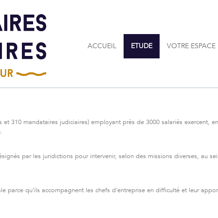
ACCUEIL
ETUDE
VOTRE ESPACE
s et 310 mandataires judiciaires) employant près de 3000 salariés exercent, en
.
ésignés par les juridictions pour intervenir, selon des missions diverses, au se
e parce qu’ils accompagnent les chefs d’entreprise en difficulté et leur appor