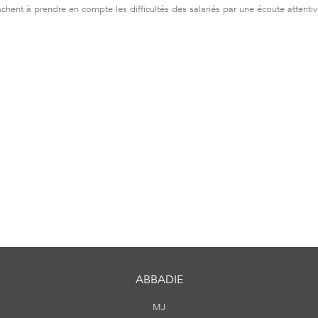
achent à prendre en compte les difficultés des salariés par une écoute attenti
ABBADIE
MJ