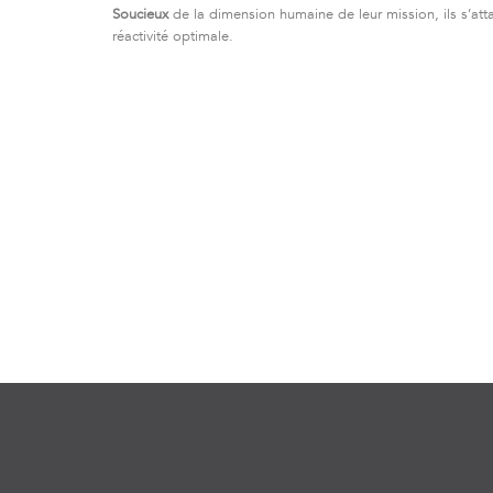
Soucieux
de la dimension humaine de leur mission, ils s’att
réactivité optimale.