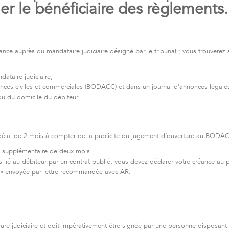
r le bénéficiaire des règlements.
réance auprès du mandataire judiciaire désigné par le tribunal ; vous trouverez 
dataire judiciaire,
nnonces civiles et commerciales (BODACC) et dans un journal d’annonces légale
 ou du domicile du débiteur.
 délai de 2 mois à compter de la publicité du jugement d’ouverture au BODA
ai supplémentaire de deux mois.
 lié au débiteur par un contrat publié, vous devez déclarer votre créance au p
er » envoyée par lettre recommandée avec AR.
re judiciaire et doit impérativement être signée par une personne disposant