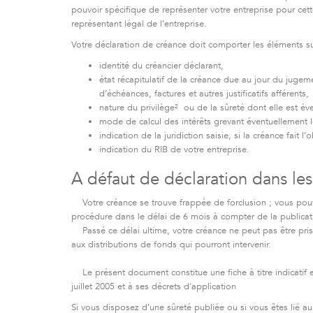
pouvoir spécifique de représenter votre entreprise pour cette 
représentant légal de l’entreprise.
Votre déclaration de créance doit comporter les éléments su
identité du créancier déclarant,
état récapitulatif de la créance due au jour du juge
d’échéances, factures et autres justificatifs afférents,
nature du privilège² ou de la sûreté dont elle est éven
mode de calcul des intérêts grevant éventuellement l
indication de la juridiction saisie, si la créance fait l’o
indication du RIB de votre entreprise.
A défaut de déclaration dans les
Votre créance se trouve frappée de forclusion ; vous pouv
procédure dans le délai de 6 mois à compter de la public
Passé ce délai ultime, votre créance ne peut pas être pris
aux distributions de fonds qui pourront intervenir.
Le présent document constitue une fiche à titre indicatif e
juillet 2005 et à ses décrets d’application
Si vous disposez d’une sûreté publiée ou si vous êtes lié au