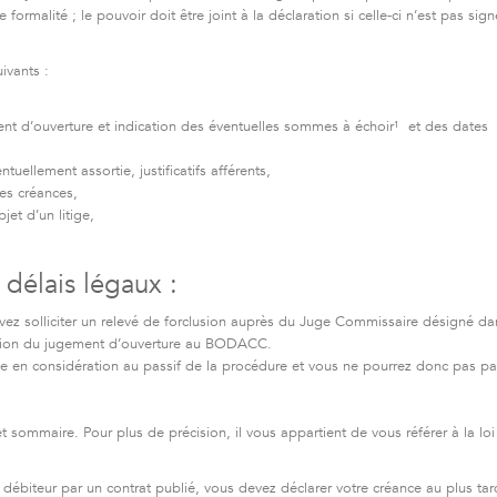
formalité ; le pouvoir doit être joint à la déclaration si celle-ci n’est pas sign
ivants :
ment d’ouverture et indication des éventuelles sommes à échoir¹ et des dates
tuellement assortie, justificatifs afférents,
es créances,
bjet d’un litige,
 délais légaux :
ez solliciter un relevé de forclusion auprès du Juge Commissaire désigné da
ation du jugement d’ouverture au BODACC.
e en considération au passif de la procédure et vous ne pourrez donc pas par
t sommaire. Pour plus de précision, il vous appartient de vous référer à la lo
 débiteur par un contrat publié, vous devez déclarer votre créance au plus tar