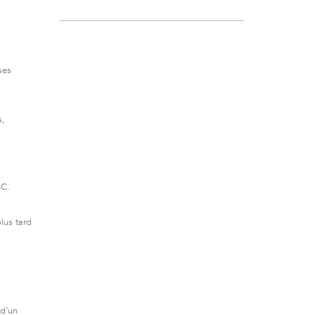
ses
s,
CC.
lus tard
 d’un