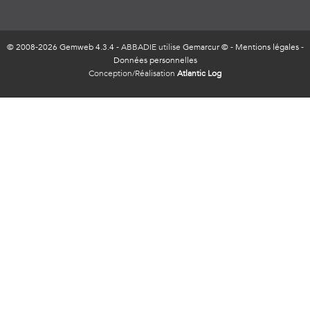
© 2008-2026 Gemweb 4.3.4
- ABBADIE utilise
Gemarcur ©
-
Mentions légales
-
Données personnelles
Conception/Réalisation
Atlantic Log