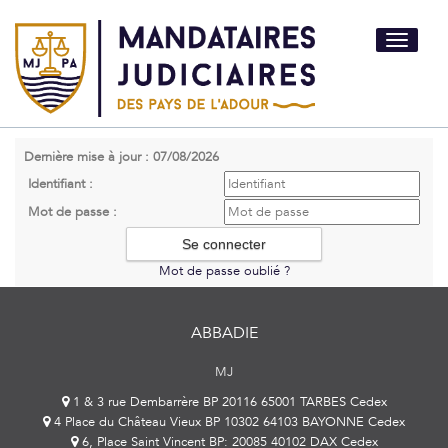
Toggle
navigati
Dernière mise à jour : 07/08/2026
Identifiant :
Mot de passe :
Mot de passe oublié ?
ABBADIE
MJ
1 & 3 rue Dembarrère BP 20116 65001 TARBES Cedex
4 Place du Château Vieux BP 10302 64103 BAYONNE Cedex
6, Place Saint Vincent BP: 20085 40102 DAX Cedex