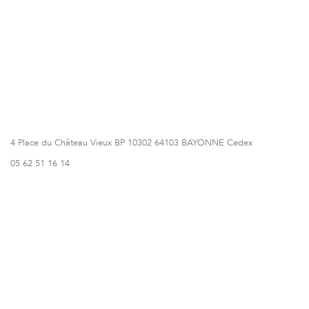
4 Place du Château Vieux BP 10302 64103 BAYONNE Cedex
05 62 51 16 14