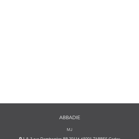
ABBADIE
MJ
1 & 3 rue Dembarrère BP 20116 65001 TARBES Cedex