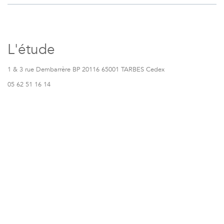
L'étude
1 & 3 rue Dembarrère BP 20116 65001 TARBES Cedex
05 62 51 16 14