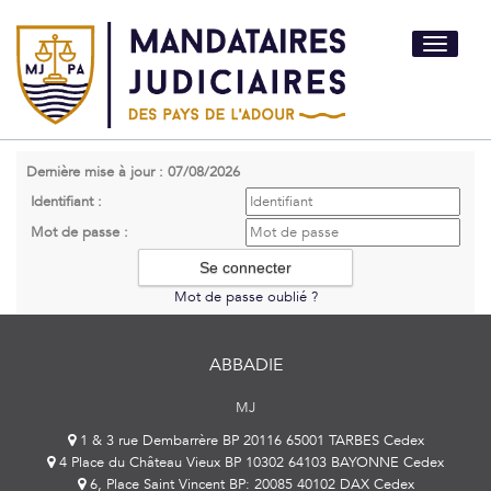
Toggle
navigati
Dernière mise à jour : 07/08/2026
Identifiant :
Mot de passe :
Mot de passe oublié ?
ABBADIE
MJ
1 & 3 rue Dembarrère BP 20116 65001 TARBES Cedex
4 Place du Château Vieux BP 10302 64103 BAYONNE Cedex
6, Place Saint Vincent BP: 20085 40102 DAX Cedex