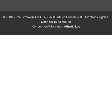
© 2008-2026 Gemweb 4.3.4
- ABBADIE utilise
Gemarcur ©
-
Mentions légales
-
Données personnelles
Conception/Réalisation
Atlantic Log