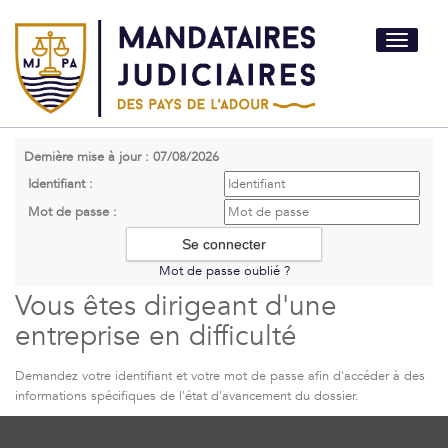
Toggle
navigati
Dernière mise à jour : 07/08/2026
Identifiant :
Mot de passe :
Mot de passe oublié ?
Vous êtes dirigeant d'une
entreprise en difficulté
Demandez votre identifiant et votre mot de passe afin d'accéder à des
informations spécifiques de l'état d'avancement du dossier.