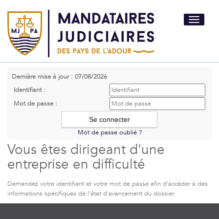
Toggle
navigati
Dernière mise à jour : 07/08/2026
Identifiant :
Mot de passe :
Mot de passe oublié ?
Vous êtes dirigeant d'une
entreprise en difficulté
Demandez votre identifiant et votre mot de passe afin d'accéder à des
informations spécifiques de l'état d'avancement du dossier.